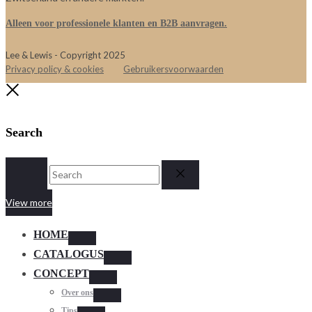
Alleen voor professionele klanten en B2B aanvragen.
Lee & Lewis - Copyright 2025
Privacy policy & cookies
Gebruikersvoorwaarden
Close
Search
Search
Reset
View more
HOME
Toggle
CATALOGUS
Toggle
CONCEPT
Toggle
Over ons
Toggle
Tips