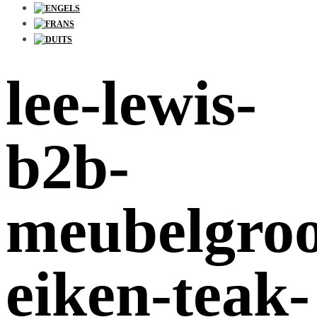
lee-lewis-
b2b-
meubelgroo
eiken-teak-